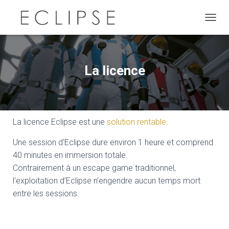
D
É
P
L
I
La licence
E
R
L
A
N
La licence Eclipse est une
solution rentable
.
A
V
Une session d'Eclipse dure environ 1 heure et comprend
I
G
40 minutes en immersion totale.
A
Contrairement à un escape game traditionnel,
T
l’exploitation d’Eclipse n’engendre aucun temps mort
I
O
entre les sessions.
N